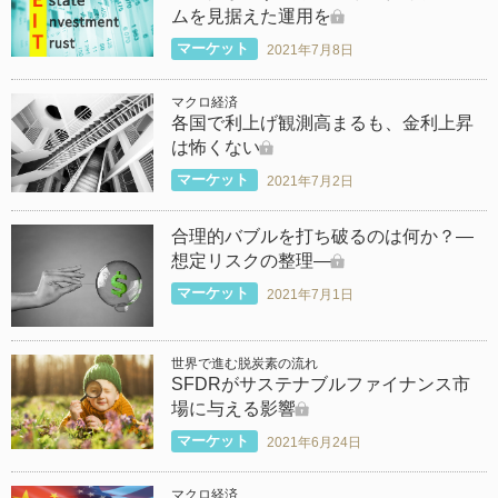
ムを見据えた運用を
マーケット
2021年7月8日
マクロ経済
各国で利上げ観測高まるも、金利上昇
は怖くない
マーケット
2021年7月2日
合理的バブルを打ち破るのは何か？―
想定リスクの整理―
マーケット
2021年7月1日
世界で進む脱炭素の流れ
SFDRがサステナブルファイナンス市
場に与える影響
マーケット
2021年6月24日
マクロ経済