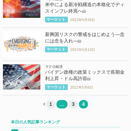
米中による新冷戦構造の本格化でディ
スインフレ終焉へ
マーケット
2021年5月20日
新興国リスクの警戒をはじめよう―念
には念を入れ―
マーケット
2021年5月13日
マクロ経済
バイデン政権の政策ミックスで長期金
利上昇・ドル高許容
マーケット
2021年5月6日
投
ペ
ペ
ペ
1
…
3
4
稿
ー
ー
ー
の
ジ
ジ
ジ
本日の人気記事ランキング
ペ
ー