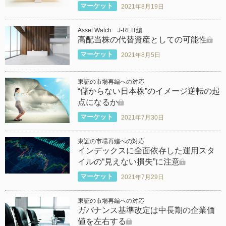
マーケット
2021年8月19日
Asset Watch J-REIT編
高配当株の代替資産としての可能性
マーケット
2021年8月5日
東証の市場再編への対応
“儲からない日本株”のイメージ逆転の起
点になるか
マーケット
2021年7月30日
東証の市場再編への対応
インデックスに全面依存した運用スタ
イルの“見えない損失”に注意
マーケット
2021年7月29日
東証の市場再編への対応
ガバナンス基準改定は中長期の企業価
値を左右する