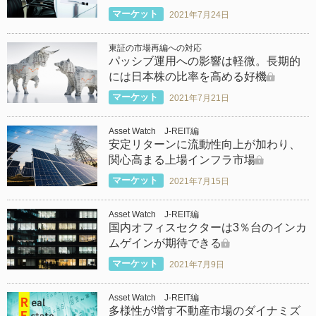
マーケット
2021年7月24日
東証の市場再編への対応
パッシブ運用への影響は軽微。長期的
には日本株の比率を高める好機
マーケット
2021年7月21日
Asset Watch J-REIT編
安定リターンに流動性向上が加わり、
関心高まる上場インフラ市場
マーケット
2021年7月15日
Asset Watch J-REIT編
国内オフィスセクターは3％台のインカ
ムゲインが期待できる
マーケット
2021年7月9日
Asset Watch J-REIT編
多様性が増す不動産市場のダイナミズ