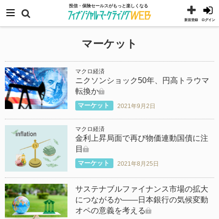
コ
メニュー
投信・保険セールスがもっと楽しくなる
ン
新規登録
ログイン
テ
マーケット
ン
ツ
マクロ経済
へ
ニクソンショック50年、円高トラウマ
ス
転換か
キ
マーケット
2021年9月2日
ッ
プ
マクロ経済
金利上昇局面で再び物価連動国債に注
目
マーケット
2021年8月25日
サステナブルファイナンス市場の拡大
につながるか――日本銀行の気候変動
オペの意義を考える