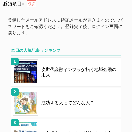
必須項目=
必須
第３条（会員）
登録したメールアドレスに確認メールが届きますので、パ
スワードをご確認ください。登録完了後、ログイン画面に
本サイトの会員は、公募投資信託もしくは各種の保険商
戻ります。
品の販売に携わる上記項目に該当していることを条件と
し、登録の申し込みを行うには、当社が入会を承諾した
時点で、本会員規約の内容に同意したものとみなしま
本日の人気記事ランキング
す。なお、申込に際し虚偽の内容がある場合や本規約に
違反するおそれがある場合には、当社は会員登録を拒否
次世代金融インフラが拓く地域金融の
もしくは抹消することができます。
未来
第４条（ユーザー名とパスワードの管理）
成功する人ってどんな人？
ユーザー名およびパスワードの利用、管理は会員の自己
責任において行うものとします。会員は、ユーザー名お
よびパスワードの第三者への漏洩、利用許諾、貸与、譲
渡、名義変更、売買、その他の担保に供するなどの行為
をしてはならないものとします。ユーザー名およびパス