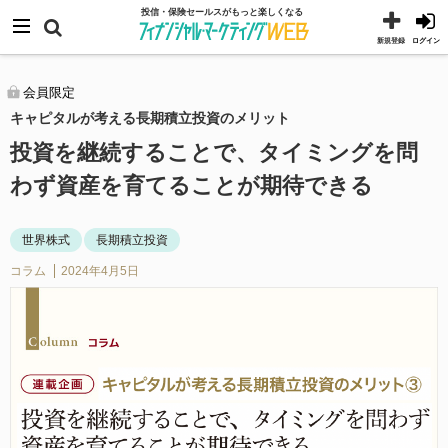
コ
メニュー
投信・保険セールスがもっと楽しくなる
ン
新規登録
ログイン
テ
ン
会員限定
キャピタルが考える長期積立投資のメリット
ツ
へ
投資を継続することで、タイミングを問
ス
わず資産を育てることが期待できる
キ
ッ
世界株式
長期積立投資
プ
コラム
2024年4月5日