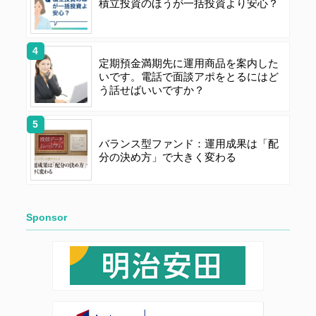
積立投資のほうが一括投資より安心？
ワードの使用によって生じた損害の責任は、会員が負う
ものとし、当社は一切の責任を負わないものとします。
定期預金満期先に運用商品を案内した
いです。電話で面談アポをとるにはど
第５条（著作権）
う話せばいいですか？
本サイトに掲載された情報、写真、その他の著作物は、
当社もしくは著作物の著作者または著作権者に帰属する
ものとします。会員は、当社著作物について複製、転
バランス型ファンド：運用成果は「配
分の決め方」で大きく変わる
用、公衆送信、譲渡、翻案および翻訳などの著作権、商
標権などを侵害する行為を行ってはならないものとしま
す。
Sponsor
第６条（サービス内容の停止・変更）
当社は、一定の予告期間をもって本サイトのサービス停
止を行う場合があります。 会員への事前通知、承諾な
しに本サイトのサービス内容を変更する場合がありま