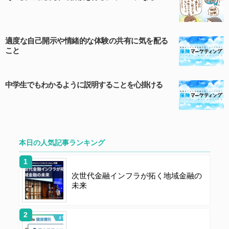
す。
第６条（サービス内容の停止・変更）
適度な自己開示や情緒的な体験の共有に気を配る
こと
当社は、一定の予告期間をもって本サイトのサービス停
止を行う場合があります。 会員への事前通知、承諾な
しに本サイトのサービス内容を変更する場合がありま
中学生でもわかるように説明することを心掛ける
す。
第７条（個人情報の取扱い）
本日の人気記事ランキング
当社は、会員の個人情報を別途オンライン上に掲示する
「プライバシーポリシー」に基づき、適切に取り扱うも
のとします。
次世代金融インフラが拓く地域金融の
未来