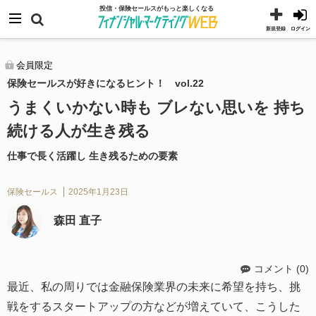
コ
メニュー
投信・保険セールスがもっと楽しくなる
ン
新規登録
ログイン
テ
ン
会員限定
保険セールスが好きになるヒント！ vol.22
ツ
へ
うまくいかない時も ブレない思いを 持ち
ス
続ける人が生き残る
キ
仕事で長く活躍し 生き残るための要素
ッ
プ
保険セールス
2025年1月23日
森田 直子
コメント (0)
最近、私の周りでは金融保険業界の未来に希望を持ち、挑
戦をするスタートアップの方などが増えていて、こうした