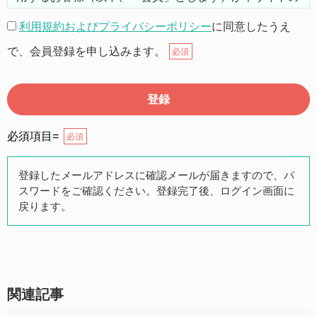
機能を利用するにあたり、以下の通り利用規約（以下
利用規約およびプライバシーポリシー
に同意したうえ
「本規約」とします）を定めます。
で、会員登録を申し込みます。
必須
第２条（本規約の範囲）
本規約は本サイトが提供するサービスについて規定した
ものです。
必須項目=
必須
第３条（会員）
登録したメールアドレスに確認メールが届きますので、パ
スワードをご確認ください。登録完了後、ログイン画面に
本サイトの会員は、公募投資信託もしくは各種の保険商
戻ります。
品の販売に携わる上記項目に該当していることを条件と
し、登録の申し込みを行うには、当社が入会を承諾した
時点で、本会員規約の内容に同意したものとみなしま
す。なお、申込に際し虚偽の内容がある場合や本規約に
違反するおそれがある場合には、当社は会員登録を拒否
関連記事
もしくは抹消することができます。