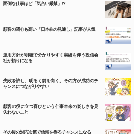
面倒な仕事ほど「気合い厳禁」!?
第４条（ユーザー名とパスワードの管理）
ユーザー名およびパスワードの利用、管理は会員の自己
顧客の関心も高い「日本株の見通し」記事が人気
責任において行うものとします。会員は、ユーザー名お
よびパスワードの第三者への漏洩、利用許諾、貸与、譲
渡、名義変更、売買、その他の担保に供するなどの行為
をしてはならないものとします。ユーザー名およびパス
運用方針が明確で分かりやすく実績を伴う投信会
ワードの使用によって生じた損害の責任は、会員が負う
社が頼りになる
ものとし、当社は一切の責任を負わないものとします。
失敗を許し、明るく前を向く。その方が成功のチ
ャンスにつながりやすい
第５条（著作権）
本サイトに掲載された情報、写真、その他の著作物は、
顧客の役に立つ喜びという仕事本来の楽しさを見
当社もしくは著作物の著作者または著作権者に帰属する
失わないこと
ものとします。会員は、当社著作物について複製、転
用、公衆送信、譲渡、翻案および翻訳などの著作権、商
標権などを侵害する行為を行ってはならないものとしま
その後の対応次第で信頼を得るチャンスになる