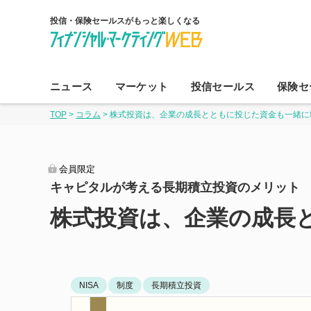
投信・保険セールスがもっと楽しくなる
コ
ン
ニュース
マーケット
投信セールス
保険セ
テ
TOP
>
コラム
>
株式投資は、企業の成長とともに投じた資金も一緒に
ン
ツ
へ
会員限定
ス
キャピタルが考える長期積立投資のメリット
キ
ッ
株式投資は、企業の成長
プ
NISA
制度
長期積立投資