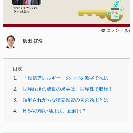
コメント (0)
浜田 好浩
目次
「投信アレルギー」の心理を数字で払拭
世界経済の成長の果実は、世界株で収穫！
誤解されがちな積立投資の真の効用とは
NISAの賢い活用法、正解は？