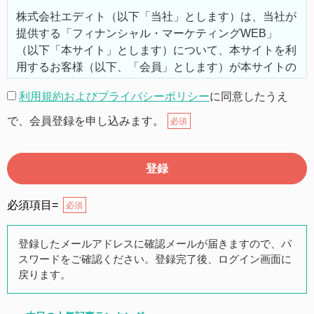
株式会社エディト（以下「当社」とします）は、当社が
提供する「フィナンシャル・マーケティングWEB」
（以下「本サイト」とします）について、本サイトを利
用するお客様（以下、「会員」とします）が本サイトの
機能を利用するにあたり、以下の通り利用規約（以下
利用規約およびプライバシーポリシー
に同意したうえ
「本規約」とします）を定めます。
で、会員登録を申し込みます。
必須
第２条（本規約の範囲）
本規約は本サイトが提供するサービスについて規定した
ものです。
必須項目=
必須
第３条（会員）
登録したメールアドレスに確認メールが届きますので、パ
スワードをご確認ください。登録完了後、ログイン画面に
本サイトの会員は、公募投資信託もしくは各種の保険商
戻ります。
品の販売に携わる上記項目に該当していることを条件と
し、登録の申し込みを行うには、当社が入会を承諾した