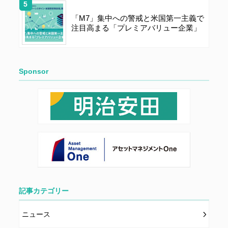
当社もしくは著作物の著作者または著作権者に帰属する
ものとします。会員は、当社著作物について複製、転
「M7」集中への警戒と米国第一主義で
注目高まる「プレミアバリュー企業」
用、公衆送信、譲渡、翻案および翻訳などの著作権、商
標権などを侵害する行為を行ってはならないものとしま
す。
Sponsor
第６条（サービス内容の停止・変更）
当社は、一定の予告期間をもって本サイトのサービス停
止を行う場合があります。 会員への事前通知、承諾な
しに本サイトのサービス内容を変更する場合がありま
す。
第７条（個人情報の取扱い）
記事カテゴリー
当社は、会員の個人情報を別途オンライン上に掲示する
「プライバシーポリシー」に基づき、適切に取り扱うも
ニュース
のとします。