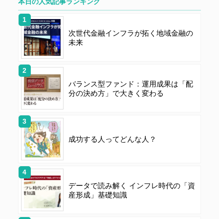
時点で、本会員規約の内容に同意したものとみなしま
本日の人気記事ランキング
す。なお、申込に際し虚偽の内容がある場合や本規約に
違反するおそれがある場合には、当社は会員登録を拒否
次世代金融インフラが拓く地域金融の
もしくは抹消することができます。
未来
第４条（ユーザー名とパスワードの管理）
バランス型ファンド：運用成果は「配
ユーザー名およびパスワードの利用、管理は会員の自己
分の決め方」で大きく変わる
責任において行うものとします。会員は、ユーザー名お
よびパスワードの第三者への漏洩、利用許諾、貸与、譲
渡、名義変更、売買、その他の担保に供するなどの行為
をしてはならないものとします。ユーザー名およびパス
成功する人ってどんな人？
ワードの使用によって生じた損害の責任は、会員が負う
ものとし、当社は一切の責任を負わないものとします。
データで読み解く インフレ時代の「資
第５条（著作権）
産形成」基礎知識
本サイトに掲載された情報、写真、その他の著作物は、