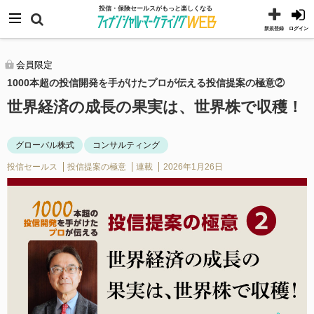
コ
メニュー
投信・保険セールスがもっと楽しくなる
ン
新規登録
ログイン
テ
ン
会員限定
1000本超の投信開発を手がけたプロが伝える投信提案の極意②
ツ
へ
世界経済の成長の果実は、世界株で収穫！
ス
キ
グローバル株式
コンサルティング
ッ
投信セールス
投信提案の極意
連載
2026年1月26日
プ