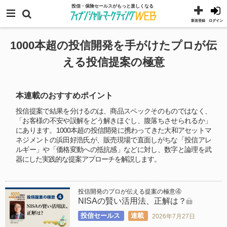
コ
メニュー
投信・保険セールスがもっと楽しくなる
ン
新規登録
ログイン
テ
1000本超の投信開発を手がけたプロが伝
ン
える投信提案の極意
ツ
へ
ス
本連載のおすすめポイント
キ
投信提案で結果を分けるのは、商品スペックそのものではなく、
ッ
「お客様の不安や誤解をどう解きほぐし、腹落ちさせられるか」
プ
にあります。1000本超の投信開発に携わってきた大和アセットマ
ネジメントの浜田好浩氏が、販売現場で直面しがちな「投信アレ
ルギー」や「価格変動への抵抗感」などに対し、数字と論理を武
器にした実践的な提案アプローチを解説します。
投信開発のプロが伝える提案の極意④
NISAの賢い活用法、正解は？
投信セールス
連載
2026年7月27日