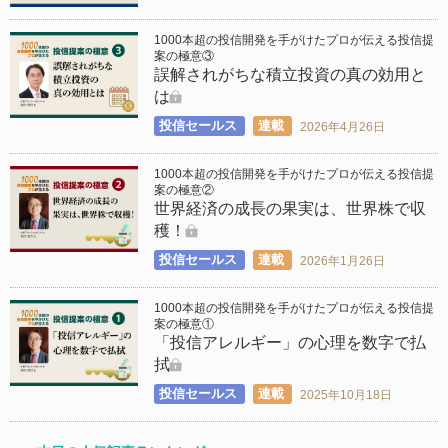
1000本超の投信開発を手がけたプロが伝える投信提
案の極意③
誤解されがちな積立投資の真の効用と
は
投信セールス
連載
2026年4月26日
1000本超の投信開発を手がけたプロが伝える投信提
案の極意②
世界経済の成長の果実は、世界株で収
穫！
投信セールス
連載
2026年1月26日
1000本超の投信開発を手がけたプロが伝える投信提
案の極意①
「投信アレルギー」の心理を数字で払
拭
投信セールス
連載
2025年10月18日