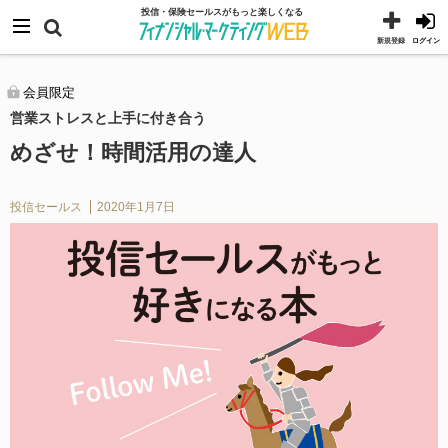
コ
メニュー
投信・保険セールスがもっと楽しくなる
ン
新規登録
ログイン
テ
ン
会員限定
営業ストレスと上手に付き合う
ツ
へ
めざせ！時間活用の達人
ス
キ
投信セールス
2020年1月7日
ッ
プ