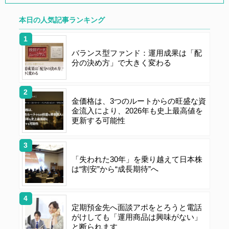
し、登録の申し込みを行うには、当社が入会を承諾した
時点で、本会員規約の内容に同意したものとみなしま
本日の人気記事ランキング
す。なお、申込に際し虚偽の内容がある場合や本規約に
違反するおそれがある場合には、当社は会員登録を拒否
バランス型ファンド：運用成果は「配
もしくは抹消することができます。
分の決め方」で大きく変わる
第４条（ユーザー名とパスワードの管理）
金価格は、3つのルートからの旺盛な資
金流入により、2026年も史上最高値を
ユーザー名およびパスワードの利用、管理は会員の自己
更新する可能性
責任において行うものとします。会員は、ユーザー名お
よびパスワードの第三者への漏洩、利用許諾、貸与、譲
渡、名義変更、売買、その他の担保に供するなどの行為
「失われた30年」を乗り越えて日本株
をしてはならないものとします。ユーザー名およびパス
は“割安”から“成長期待”へ
ワードの使用によって生じた損害の責任は、会員が負う
ものとし、当社は一切の責任を負わないものとします。
定期預金先へ面談アポをとろうと電話
がけしても「運用商品は興味がない」
第５条（著作権）
と断られます