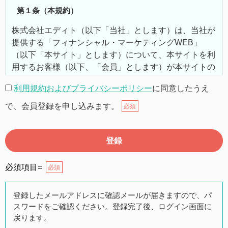
第１条（本規約）
株式会社エディト（以下「当社」とします）は、当社が
提供する「フィナンシャル・マーケティングWEB」
（以下「本サイト」とします）について、本サイトを利
用するお客様（以下、「会員」とします）が本サイトの
機能を利用するにあたり、以下の通り利用規約（以下
利用規約およびプライバシーポリシー
に同意したうえ
「本規約」とします）を定めます。
で、会員登録を申し込みます。
必須
第２条（本規約の範囲）
本規約は本サイトが提供するサービスについて規定した
ものです。
必須項目=
必須
第３条（会員）
登録したメールアドレスに確認メールが届きますので、パ
スワードをご確認ください。登録完了後、ログイン画面に
本サイトの会員は、公募投資信託もしくは各種の保険商
戻ります。
品の販売に携わる上記項目に該当していることを条件と