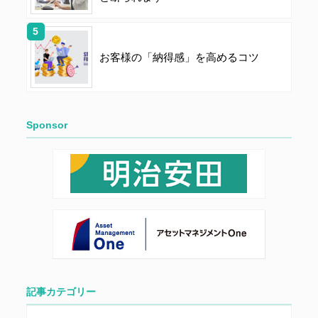
本サイトに掲載された情報、写真、その他の著作物は、
当社もしくは著作物の著作者または著作権者に帰属する
ものとします。会員は、当社著作物について複製、転
お客様の「納得感」を高めるコツ
用、公衆送信、譲渡、翻案および翻訳などの著作権、商
標権などを侵害する行為を行ってはならないものとしま
す。
Sponsor
第６条（サービス内容の停止・変更）
当社は、一定の予告期間をもって本サイトのサービス停
止を行う場合があります。 会員への事前通知、承諾な
しに本サイトのサービス内容を変更する場合がありま
す。
第７条（個人情報の取扱い）
記事カテゴリー
当社は、会員の個人情報を別途オンライン上に掲示する
「プライバシーポリシー」に基づき、適切に取り扱うも