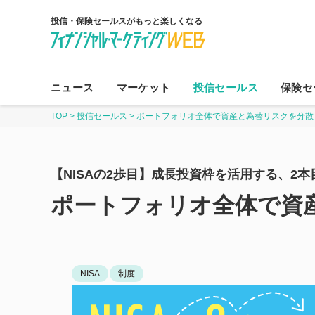
投信・保険セールスがもっと楽しくなる
コ
ン
ニュース
マーケット
投信セールス
保険セ
テ
TOP
>
投信セールス
>
ポートフォリオ全体で資産と為替リスクを分散
ン
ツ
へ
【NISAの2歩目】成長投資枠を活用する、2
ス
キ
ポートフォリオ全体で資
ッ
プ
NISA
制度