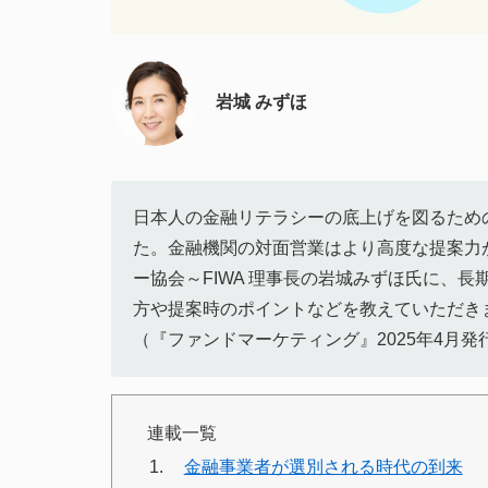
岩城 みずほ
日本人の金融リテラシーの底上げを図るための
た。金融機関の対面営業はより高度な提案力
ー協会～FIWA 理事長の岩城みずほ氏に、
方や提案時のポイントなどを教えていただき
（『ファンドマーケティング』2025年4月発
連載一覧
金融事業者が選別される時代の到来