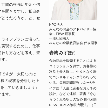
、世間の根強い年金不信
クを聞きますし、私自身
がどうだろうか」と、セ
。
NPO法人
みんなのお金のアドバイザー協
会～FIWA 理事長
一般社団法人
、ライフプランに沿った
みんなの金融教育協会 代表理事
を実現するために、仕事
岩城 みずほ
関わり方などを考え、豊
氏
ます。
金融商品を販売することによる
コミッションを得ず、お客様の
利益を最大限に、中立的な立場
須ですが、大切なのは
でコンサルティング等を行って
お客様の現状を分析した上
いる。毎日新聞朝刊マネー&ラ
成をしていきましょう」
イフ面「人生に必要なおカネの
設計」などで連載。著書『今な
います。
らつくれる明日の安心 世代別新
NISA、iDeCo徹底活用法』（日