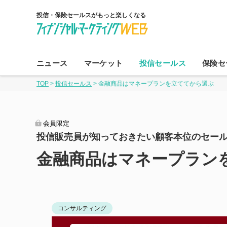
投信・保険セールスがもっと楽しくなる
コ
ン
ニュース
マーケット
投信セールス
保険セ
テ
TOP
>
投信セールス
>
金融商品はマネープランを立ててから選ぶ
ン
ツ
へ
会員限定
ス
投信販売員が知っておきたい顧客本位のセー
キ
ッ
金融商品はマネープラン
プ
コンサルティング