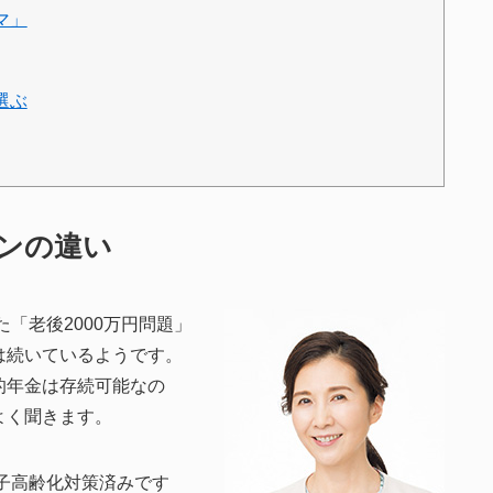
マ」
選ぶ
ンの違い
た「老後2000万円問題」
は続いているようです。
的年金は存続可能なの
よく聞きます。
少子高齢化対策済みです