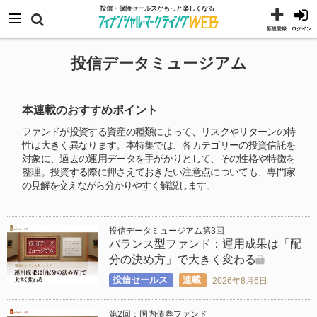
コ
メニュー
投信・保険セールスがもっと楽しくなる
ン
新規登録
ログイン
テ
投信データミュージアム
ン
ツ
へ
本連載のおすすめポイント
ス
ファンドが投資する資産の種類によって、リスクやリターンの特
キ
性は大きく異なります。本特集では、各カテゴリーの投資信託を
対象に、過去の運用データを手がかりとして、その性格や特徴を
ッ
整理。投資する際に押さえておきたい注意点についても、専門家
プ
の見解を交えながら分かりやすく解説します。
投信データミュージアム第3回
バランス型ファンド：運用成果は「配
分の決め方」で大きく変わる
投信セールス
連載
2026年8月6日
第2回：国内債券ファンド