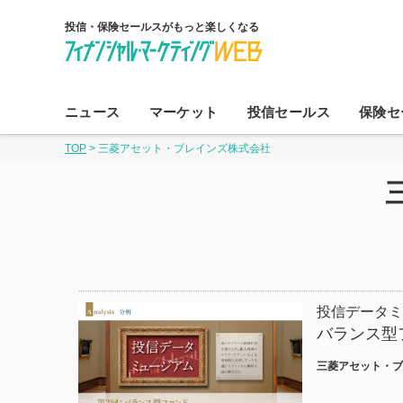
投信・保険セールスがもっと楽しくなる
コ
ン
ニュース
マーケット
投信セールス
保険セ
テ
TOP
>
三菱アセット・ブレインズ株式会社
ン
ツ
へ
ス
キ
ッ
プ
投信データミ
バランス型
三菱アセット・ブ