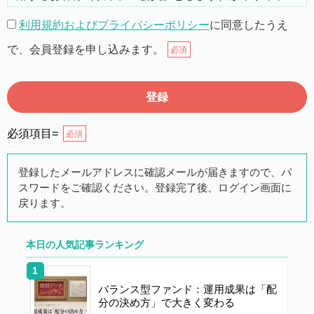
機能を利用するにあたり、以下の通り利用規約（以下
利用規約およびプライバシーポリシー
に同意したうえ
「本規約」とします）を定めます。
で、会員登録を申し込みます。
必須
第２条（本規約の範囲）
本規約は本サイトが提供するサービスについて規定した
ものです。
必須項目=
必須
第３条（会員）
登録したメールアドレスに確認メールが届きますので、パ
スワードをご確認ください。登録完了後、ログイン画面に
本サイトの会員は、公募投資信託もしくは各種の保険商
戻ります。
品の販売に携わる上記項目に該当していることを条件と
し、登録の申し込みを行うには、当社が入会を承諾した
時点で、本会員規約の内容に同意したものとみなしま
本日の人気記事ランキング
す。なお、申込に際し虚偽の内容がある場合や本規約に
違反するおそれがある場合には、当社は会員登録を拒否
バランス型ファンド：運用成果は「配
もしくは抹消することができます。
分の決め方」で大きく変わる