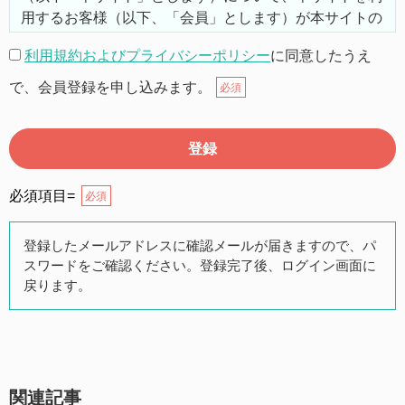
用するお客様（以下、「会員」とします）が本サイトの
機能を利用するにあたり、以下の通り利用規約（以下
利用規約およびプライバシーポリシー
に同意したうえ
「本規約」とします）を定めます。
で、会員登録を申し込みます。
必須
第２条（本規約の範囲）
本規約は本サイトが提供するサービスについて規定した
ものです。
必須項目=
必須
第３条（会員）
登録したメールアドレスに確認メールが届きますので、パ
スワードをご確認ください。登録完了後、ログイン画面に
本サイトの会員は、公募投資信託もしくは各種の保険商
戻ります。
品の販売に携わる上記項目に該当していることを条件と
し、登録の申し込みを行うには、当社が入会を承諾した
時点で、本会員規約の内容に同意したものとみなしま
す。なお、申込に際し虚偽の内容がある場合や本規約に
違反するおそれがある場合には、当社は会員登録を拒否
関連記事
もしくは抹消することができます。