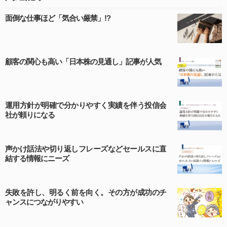
面倒な仕事ほど「気合い厳禁」!?
第４条（ユーザー名とパスワードの管理）
ユーザー名およびパスワードの利用、管理は会員の自己
顧客の関心も高い「日本株の見通し」記事が人気
責任において行うものとします。会員は、ユーザー名お
よびパスワードの第三者への漏洩、利用許諾、貸与、譲
渡、名義変更、売買、その他の担保に供するなどの行為
をしてはならないものとします。ユーザー名およびパス
運用方針が明確で分かりやすく実績を伴う投信会
ワードの使用によって生じた損害の責任は、会員が負う
社が頼りになる
ものとし、当社は一切の責任を負わないものとします。
声かけ話法や切り返しフレーズなどセールスに直
結する情報にニーズ
第５条（著作権）
本サイトに掲載された情報、写真、その他の著作物は、
失敗を許し、明るく前を向く。その方が成功のチ
当社もしくは著作物の著作者または著作権者に帰属する
ャンスにつながりやすい
ものとします。会員は、当社著作物について複製、転
用、公衆送信、譲渡、翻案および翻訳などの著作権、商