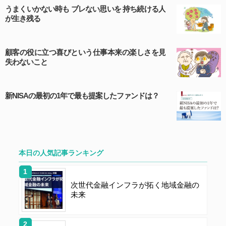
標権などを侵害する行為を行ってはならないものとしま
うまくいかない時も ブレない思いを 持ち続ける人
す。
が生き残る
第６条（サービス内容の停止・変更）
顧客の役に立つ喜びという仕事本来の楽しさを見
失わないこと
当社は、一定の予告期間をもって本サイトのサービス停
止を行う場合があります。 会員への事前通知、承諾な
しに本サイトのサービス内容を変更する場合がありま
新NISAの最初の1年で最も提案したファンドは？
す。
第７条（個人情報の取扱い）
本日の人気記事ランキング
当社は、会員の個人情報を別途オンライン上に掲示する
「プライバシーポリシー」に基づき、適切に取り扱うも
のとします。
次世代金融インフラが拓く地域金融の
未来