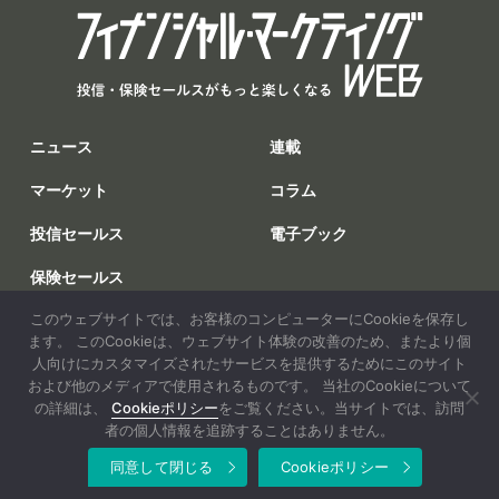
ニュース
連載
マーケット
コラム
投信セールス
電子ブック
保険セールス
このウェブサイトでは、お客様のコンピューターにCookieを保存し
調査
ます。 このCookieは、ウェブサイト体験の改善のため、またより個
人向けにカスタマイズされたサービスを提供するためにこのサイト
および他のメディアで使用されるものです。 当社のCookieについて
の詳細は、
Cookieポリシー
をご覧ください。当サイトでは、訪問
者の個人情報を追跡することはありません。
企業情報
個人情報保護方針
Cookieポリシー
お問い合わせ
同意して閉じる
Cookieポリシー
Copyright © 2026 Edit.Inc. All Rights Reserved.