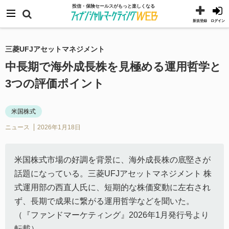
コ
メニュー
投信・保険セールスがもっと楽しくなる
ン
新規登録
ログイン
テ
ン
三菱UFJアセットマネジメント
ツ
中長期で海外成長株を見極める運用哲学と
へ
3つの評価ポイント
ス
キ
米国株式
ッ
ニュース
2026年1月18日
プ
米国株式市場の好調を背景に、海外成長株の底堅さが
話題になっている。三菱UFJアセットマネジメント 株
式運用部の西直人氏に、短期的な株価変動に左右され
ず、長期で成果に繋がる運用哲学などを聞いた。
（『ファンドマーケティング』2026年1月発行号より
転載）