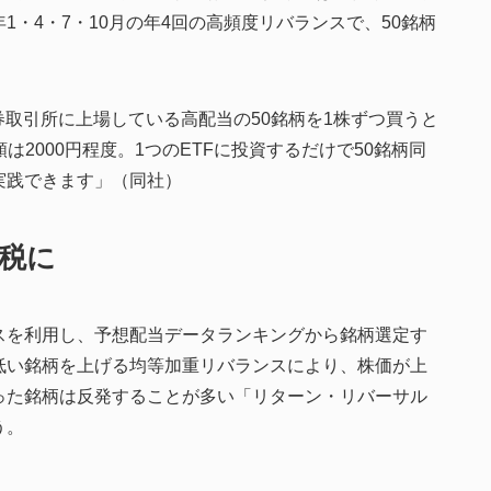
・4・7・10月の年4回の高頻度リバランスで、50銘柄
証券取引所に上場している高配当の50銘柄を1株ずつ買うと
は2000円程度。1つのETFに投資するだけで50銘柄同
実践できます」（同社）
課税に
スを利用し、予想配当データランキングから銘柄選定す
低い銘柄を上げる均等加重リバランスにより、株価が上
った銘柄は反発することが多い「リターン・リバーサル
う。