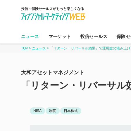
投信・保険セールスがもっと楽しくなる
コ
ン
ニュース
マーケット
投信セールス
保険セ
テ
TOP
>
ニュース
>
「リターン・リバーサル効果」で運用益の積み上げ
ン
ツ
へ
大和アセットマネジメント
ス
キ
「リターン・リバーサル
ッ
プ
NISA
制度
日本株式