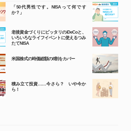
「50代男性です。NISAって何です
か？」
老後資金づくりにピッタリのiDeCoと、
いろいろなライフイベントに使えるつみ
たてNISA
米国株式の時価総額の8割をカバー
積み立て投資……今さら？ いや今か
ら！