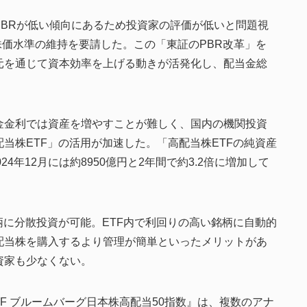
BRが低い傾向にあるため投資家の評価が低いと問題視
株価水準の維持を要請した。この「東証のPBR改革」を
元を通じて資本効率を上げる動きが活発化し、配当金総
金金利では資産を増やすことが難しく、国内の機関投資
当株ETF」の活用が加速した。「高配当株ETFの純資産
024年12月には約8950億円と2年間で約3.2倍に増加して
柄に分散投資が可能。ETF内で利回りの高い銘柄に自動的
配当株を購入するより管理が簡単といったメリットがあ
資家も少なくない。
TF ブルームバーグ日本株高配当50指数』は、複数のアナ