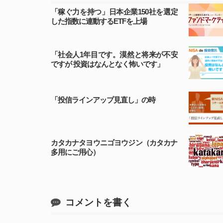
「稼ぐ力を持つ」日本企業150社を選定
した指数に連動するETFを上場
「社会人1年目です。漠然と将来が不安
ですが 投資はなんとなく怖いです」
「投信ラインアップ見直し」の時
カタカナタヨウニゴヨウジン（カタカナ
多用にご用心）
コメントを書く