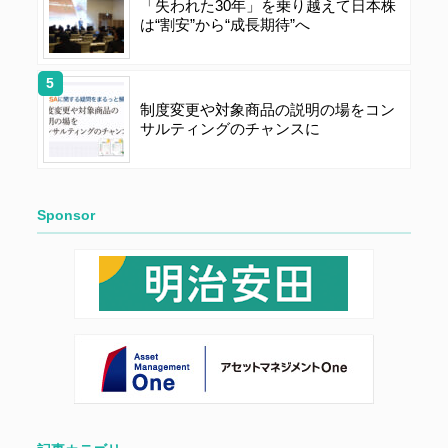
「失われた30年」を乗り越えて日本株
第５条（著作権）
は“割安”から“成長期待”へ
本サイトに掲載された情報、写真、その他の著作物は、
当社もしくは著作物の著作者または著作権者に帰属する
ものとします。会員は、当社著作物について複製、転
制度変更や対象商品の説明の場をコン
サルティングのチャンスに
用、公衆送信、譲渡、翻案および翻訳などの著作権、商
標権などを侵害する行為を行ってはならないものとしま
す。
Sponsor
第６条（サービス内容の停止・変更）
当社は、一定の予告期間をもって本サイトのサービス停
止を行う場合があります。 会員への事前通知、承諾な
しに本サイトのサービス内容を変更する場合がありま
す。
第７条（個人情報の取扱い）