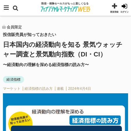
コ
メニュー
投信・保険セールスがもっと楽しくなる
ン
新規登録
ログイン
テ
ン
会員限定
投信販売員が知っておきたい
ツ
へ
日本国内の経済動向を知る 景気ウォッチ
ス
ャー調査と景気動向指数（DI・CI）
キ
〜経済動向の理解を深める経済指標の読み方〜
ッ
プ
経済指標
マーケット
経済指標の読み方
連載
2024年4月4日