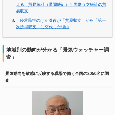
える。貿易統計（通関統計）と国際収支統計の貿
易収支
経常黒字のけん引役が「貿易収支」から「第一
次所得収支」に交代した理由
地域別の動向が分かる「景気ウォッチャー調
査」
景気動向を敏感に反映する職場で働く全国の2050名に調
査