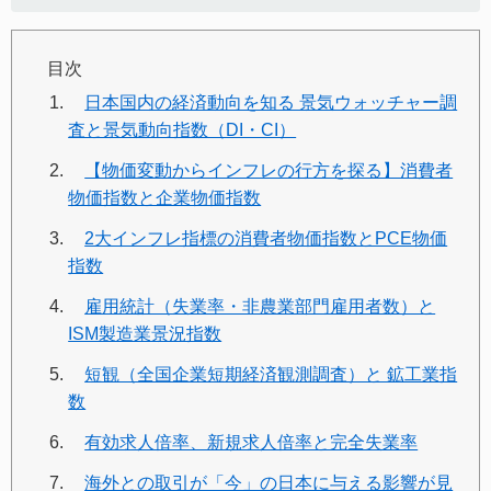
目次
日本国内の経済動向を知る 景気ウォッチャー調
査と景気動向指数（DI・CI）
【物価変動からインフレの行方を探る】消費者
物価指数と企業物価指数
2大インフレ指標の消費者物価指数とPCE物価
指数
雇用統計（失業率・非農業部門雇用者数）と
ISM製造業景況指数
短観（全国企業短期経済観測調査）と 鉱工業指
数
有効求人倍率、新規求人倍率と完全失業率
海外との取引が「今」の日本に与える影響が見