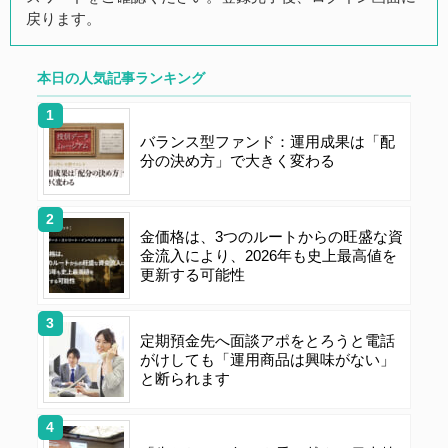
本サイトの会員は、公募投資信託もしくは各種の保険商
戻ります。
品の販売に携わる上記項目に該当していることを条件と
し、登録の申し込みを行うには、当社が入会を承諾した
時点で、本会員規約の内容に同意したものとみなしま
本日の人気記事ランキング
す。なお、申込に際し虚偽の内容がある場合や本規約に
違反するおそれがある場合には、当社は会員登録を拒否
バランス型ファンド：運用成果は「配
もしくは抹消することができます。
分の決め方」で大きく変わる
第４条（ユーザー名とパスワードの管理）
金価格は、3つのルートからの旺盛な資
金流入により、2026年も史上最高値を
ユーザー名およびパスワードの利用、管理は会員の自己
更新する可能性
責任において行うものとします。会員は、ユーザー名お
よびパスワードの第三者への漏洩、利用許諾、貸与、譲
渡、名義変更、売買、その他の担保に供するなどの行為
定期預金先へ面談アポをとろうと電話
をしてはならないものとします。ユーザー名およびパス
がけしても「運用商品は興味がない」
ワードの使用によって生じた損害の責任は、会員が負う
と断られます
ものとし、当社は一切の責任を負わないものとします。