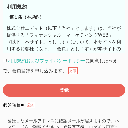
利用規約
第１条（本規約）
株式会社エディト（以下「当社」とします）は、当社が
提供する「フィナンシャル・マーケティングWEB」
（以下「本サイト」とします）について、本サイトを利
用するお客様（以下、「会員」とします）が本サイトの
機能を利用するにあたり、以下の通り利用規約（以下
利用規約およびプライバシーポリシー
に同意したうえ
「本規約」とします）を定めます。
で、会員登録を申し込みます。
必須
第２条（本規約の範囲）
本規約は本サイトが提供するサービスについて規定した
ものです。
必須項目=
必須
第３条（会員）
登録したメールアドレスに確認メールが届きますので、パ
スワードをご確認ください。登録完了後、ログイン画面に