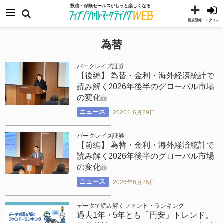
コ
メニュー
投信・保険セールスがもっと楽しくなる
ン
新規登録
ログイン
テ
為替
ン
ツ
バークレイズ証券
へ
【後編】 為替・金利・海外経済統計で
読み解く2026年後半のグローバル市場
ス
の変化
キ
ニュース
2026年6月29日
ッ
プ
バークレイズ証券
【前編】 為替・金利・海外経済統計で
読み解く2026年後半のグローバル市場
の変化
ニュース
2026年6月25日
データで読み解くファンド・ランキング
過去1年・5年とも「円安」トレンド。