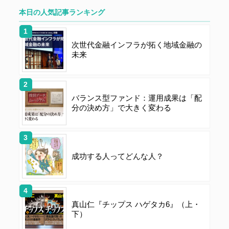
責任において行うものとします。会員は、ユーザー名お
本日の人気記事ランキング
よびパスワードの第三者への漏洩、利用許諾、貸与、譲
渡、名義変更、売買、その他の担保に供するなどの行為
をしてはならないものとします。ユーザー名およびパス
次世代金融インフラが拓く地域金融の
ワードの使用によって生じた損害の責任は、会員が負う
未来
ものとし、当社は一切の責任を負わないものとします。
第５条（著作権）
バランス型ファンド：運用成果は「配
分の決め方」で大きく変わる
本サイトに掲載された情報、写真、その他の著作物は、
当社もしくは著作物の著作者または著作権者に帰属する
ものとします。会員は、当社著作物について複製、転
用、公衆送信、譲渡、翻案および翻訳などの著作権、商
成功する人ってどんな人？
標権などを侵害する行為を行ってはならないものとしま
す。
真山仁『チップス ハゲタカ6』（上・
第６条（サービス内容の停止・変更）
下）