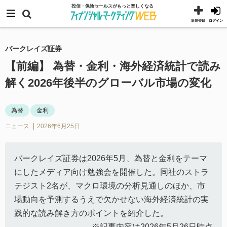
コ
メニュー
投信・保険セールスがもっと楽しくなる
ン
新規登録
ログイン
テ
ン
バークレイズ証券
ツ
【前編】 為替・金利・海外経済統計で読み
へ
解く2026年後半のグローバル市場の変化
ス
キ
為替
金利
ッ
ニュース
2026年6月25日
プ
バークレイズ証券は2026年5月、為替と金利をテーマ
にしたメディア向け勉強会を開催した。同社のストラ
テジスト2名が、マクロ環境の分析見通しのほか、市
場動向を予測するうえで欠かせない海外経済統計の実
践的な読み解き方のポイントを紹介した。
※記事内容は2026年5月26日時点