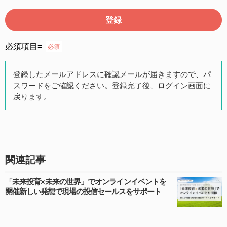
第２条（本規約の範囲）
本規約は本サイトが提供するサービスについて規定した
ものです。
必須項目=
必須
第３条（会員）
登録したメールアドレスに確認メールが届きますので、パ
スワードをご確認ください。登録完了後、ログイン画面に
本サイトの会員は、公募投資信託もしくは各種の保険商
戻ります。
品の販売に携わる上記項目に該当していることを条件と
し、登録の申し込みを行うには、当社が入会を承諾した
時点で、本会員規約の内容に同意したものとみなしま
す。なお、申込に際し虚偽の内容がある場合や本規約に
違反するおそれがある場合には、当社は会員登録を拒否
関連記事
もしくは抹消することができます。
「未来投育×未来の世界」でオンラインイベントを
開催新しい発想で現場の投信セールスをサポート
第４条（ユーザー名とパスワードの管理）
ユーザー名およびパスワードの利用、管理は会員の自己