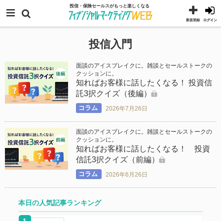
コ
メニュー
投信・保険セールスがもっと楽しくなる
ン
新規登録
ログイン
テ
投信入門
ン
ツ
面談のアイスブレイクに。雑談とセールストークの
へ
クッションに。
知ればお客様に話したくなる！ 投資信
ス
託3択クイズ（後編）
キ
コラム
2026年7月26日
ッ
プ
面談のアイスブレイクに。雑談とセールストークの
クッションに。
知ればお客様に話したくなる！ 投資
信託3択クイズ（前編）
コラム
2026年6月26日
本日の人気記事ランキング